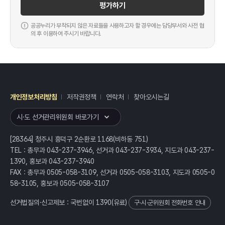
평가하기
공공누리가 부착되지 않은 자료들을 사용하고자 할 경우에는 담당부서와 사전 협
의 후 이용하여 주시기 바랍니다.
개인정보처리방침
저작권정책
연락처
찾아오시는길
레이어
열기
시·도 선거관리위원회 바로가기
[28364] 청주시 흥덕구 2순환로 1168(비하동 751)
TEL : 총무과 043-237-3946, 선거과 043-237-3934, 지도과 043-237-
1390, 홍보과 043-237-3940
FAX : 총무과 0505-058-3109, 선거과 0505-058-3103, 지도과 0505-0
58-3105, 홍보과 0505-058-3107
선거법질의·신고제보 : 국번없이
1390
(유료)
구·시·군위원회 전화번호 안내