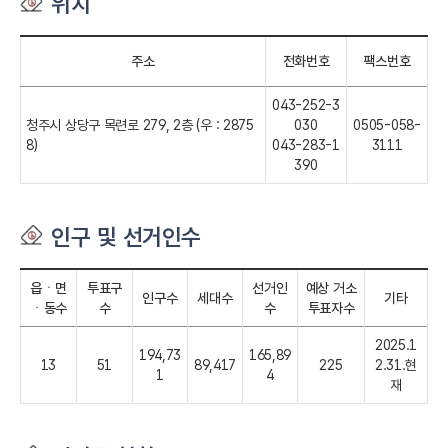
위치
주소
전화번호
팩스번호
043-252-3
청주시 상당구 목련로 279, 2층 (우 : 2875
030
0505-058-
8)
043-283-1
3111
390
인구 및 선거인수
읍ㆍ면
투표구
선거인
예상 거소
인구수
세대수
기타
ㆍ동수
수
수
투표자수
2025.1
194,73
165,89
13
51
89,417
225
2.31.현
1
4
재