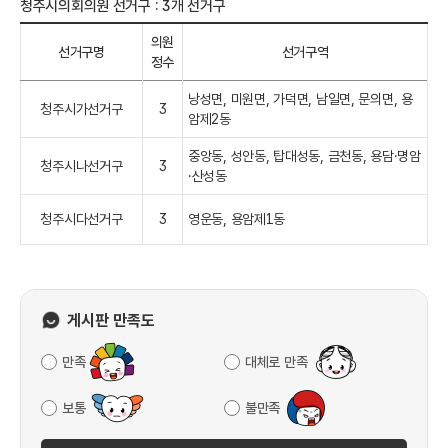
청주시의회의원 선거구 : 3개 선거구
의원
선거구명
선거구역
정수
낭성면, 미원면, 가덕면, 남일면, 문의면, 용
청주시가선거구
3
암제2동
중앙동, 성안동, 탑대성동, 금천동, 용담·명암
청주시나선거구
3
·산성동
청주시다선거구
3
영운동, 용암제1동
게시판 만족도
만족
대체로 만족
보통
불만족