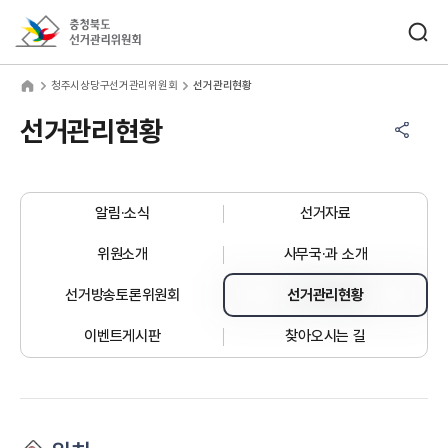
바로가기 메뉴
검색창 열기
충청북도선거관리위원회
주시상당구선거관리위원회
home
청주시상당구선거관리위원회
선거관리현황
공유하기 메뉴
열기
선거관리현황
알림·소식
선거자료
위원소개
사무국·과 소개
선거방송토론위원회
선거관리현황
이벤트게시판
찾아오시는 길