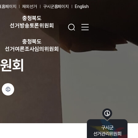
표홈페이지
재외선거
구시군홈페이지
English
충청북도
검색창 열기
전체 메뉴 열기
선거방송토론위원회
충청북도
선거여론조사심의위원회
위원회
인쇄하기
바로가기 목록 열기
구시군
선거관리위원회