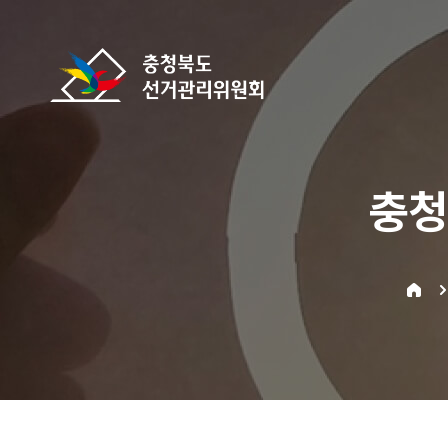
바로가기 메뉴
충청북도선거관리위원회
충청
home
위원소개: 전성해