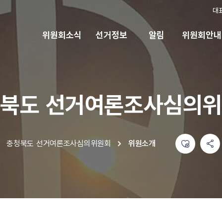
대
위원회소식
선거정보
알림
위원회안내
북도 선거여론조사심의
좋아요
공유하기 메뉴
열기
충청북도 선거여론조사심의위원회
위원소개