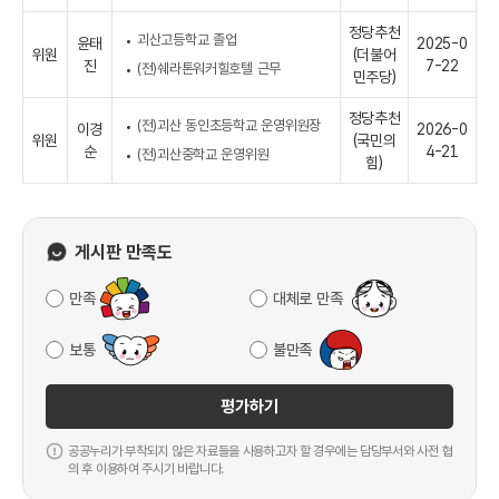
정당추천
괴산고등학교 졸업
윤태
2025-0
위원
(더불어
진
7-22
(전)쉐라톤워커힐호텔 근무
민주당)
정당추천
(전)괴산 동인초등학교 운영위원장
이경
2026-0
위원
(국민의
순
4-21
(전)괴산중학교 운영위원
힘)
게시판 만족도
만족
대체로 만족
보통
불만족
평가하기
공공누리가 부착되지 않은 자료들을 사용하고자 할 경우에는 담당부서와 사전 협
의 후 이용하여 주시기 바랍니다.