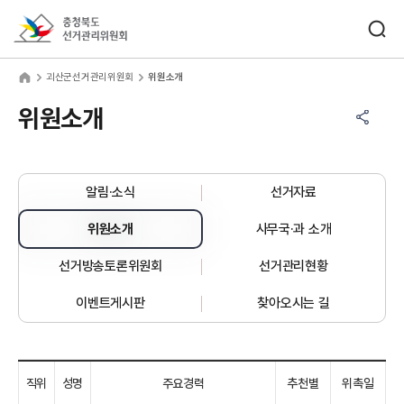
바로가기 메뉴
검색창 열기
충청북도선거관리위원회
산군선거관리위원회
home
괴산군선거관리위원회
위원소개
공유하기 메뉴
열기
위원소개
알림·소식
선거자료
위원소개
사무국·과 소개
선거방송토론위원회
선거관리현황
이벤트게시판
찾아오시는 길
직위
성명
주요경력
추천별
위촉일