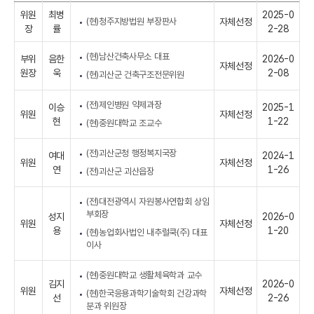
위원
최병
2025-0
(현)청주지방법원 부장판사
자체선정
장
률
2-28
(현)남산건축사무소 대표
부위
음한
2026-0
자체선정
원장
욱
2-08
(현)괴산군 건축구조전문위원
(전)제인병원 약제과장
이승
2025-1
위원
자체선정
현
1-22
(현)중원대학교 조교수
(전)괴산군청 행정복지국장
여대
2024-1
위원
자체선정
연
1-26
(전)괴산군 괴산읍장
(전)대전광역시 자원봉사연합회 상임
부회장
성지
2026-0
위원
자체선정
용
1-20
(현)농업회사법인 내추럴쿡(주) 대표
이사
(현)중원대학교 생활체육학과 교수
김지
2026-0
위원
자체선정
(현)한국응용과학기술학회 건강과학
선
2-26
분과 위원장