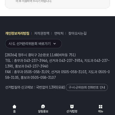
의 후 이용하여 주시기 바랍니다.
개인정보처리방침
저작권정책
연락처
찾아오시는길
레이어
열기
시·도 선거관리위원회 바로가기
[28364] 청주시 흥덕구 2순환로 1168(비하동 751)
TEL : 총무과 043-237-3946, 선거과 043-237-3934, 지도과 043-237-
1390, 홍보과 043-237-3940
FAX : 총무과 0505-058-3109, 선거과 0505-058-3103, 지도과 0505-0
58-3105, 홍보과 0505-058-3107
선거법질의·신고제보 : 국번없이
1390
(유료)
구·시·군위원회 전화번호 안내
전체
열기/접기
홈
알림홍보
선거/법령
메뉴