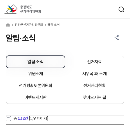
바로가기 메뉴
검색창 열기
충청북도선거관리위원회
천군선거관리위원회
home
진천군선거관리위원회
알림·소식
공유하기 메뉴
열기
알림·소식
알림·소식
선거자료
위원소개
사무국·과 소개
선거방송토론위원회
선거관리현황
이벤트게시판
찾아오시는 길
총
132건
[
1
/9 페이지]