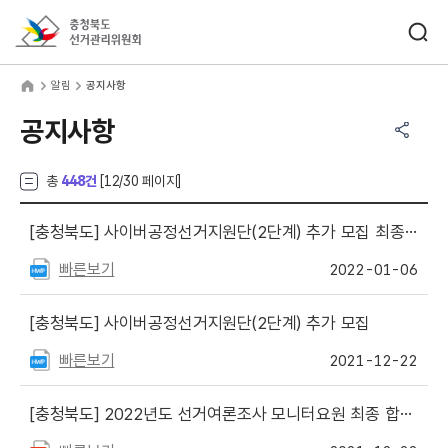
바로가기 메뉴
검색창 열기
충청북도선거관리위원회
림
home
알림
공지사항
공유하기 메뉴
열기
공지사항
총
448건
[
12
/30 페이지]
[충청북도]
사이버공정선거지원단(2단계) 추가 모집 최종 합격자 발표
빠른보기
2022-01-06
[충청북도]
사이버공정선거지원단(2단계) 추가 모집
빠른보기
2021-12-22
[충청북도]
2022년도 선거여론조사 모니터요원 최종 합격자 발표