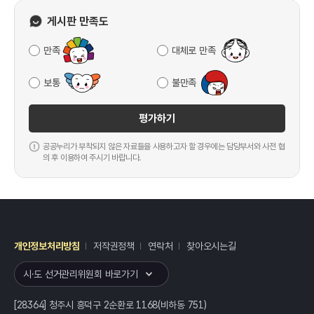
게시판 만족도
만족
대체로 만족
보통
불만족
평가하기
공공누리가 부착되지 않은 자료들을 사용하고자 할 경우에는 담당부서와 사전 협
의 후 이용하여 주시기 바랍니다.
개인정보처리방침
저작권정책
연락처
찾아오시는길
레이어
열기
시·도 선거관리위원회 바로가기
[28364] 청주시 흥덕구 2순환로 1168(비하동 751)