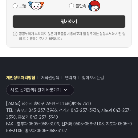
보통
불만족
평가하기
공공누리가 부착되지 않은 자료들을 사용하고자 할 경우에는 담당부서와 사전 협
의 후 이용하여 주시기 바랍니다.
개인정보처리방침
저작권정책
연락처
찾아오시는길
레이어
열기
시·도 선거관리위원회 바로가기
[28364] 청주시 흥덕구 2순환로 1168(비하동 751)
TEL : 총무과 043-237-3946, 선거과 043-237-3934, 지도과 043-237-
1390, 홍보과 043-237-3940
FAX : 총무과 0505-058-3109, 선거과 0505-058-3103, 지도과 0505-0
58-3105, 홍보과 0505-058-3107