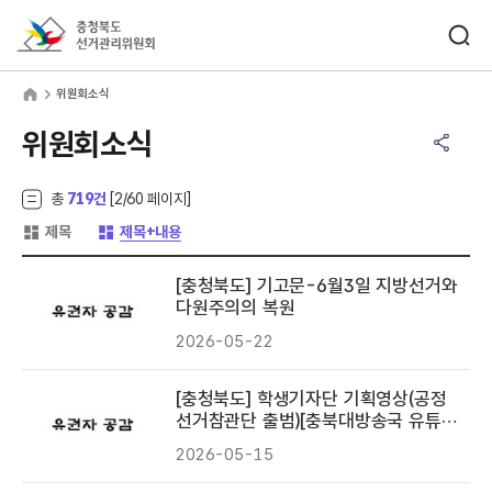
바로가기 메뉴
검색창 열기
충청북도선거관리위원회
원회소식
home
위원회소식
공유하기 메뉴
열기
위원회소식
총
719건
[
2
/60 페이지]
게시글 목록 형태 -
게시글 목록 형태 -
제목
제목+내용
[충청북도] 기고문-6월3일 지방선거와
다원주의의 복원
2026-05-22
[충청북도] 학생기자단 기획영상(공정
선거참관단 출범)[충북대방송국 유튜브
5월15일(금)]
2026-05-15