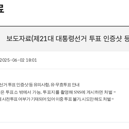
료
보도자료(제21대 대통령선거 투표 인증샷 등
2025-06-02 18:01
선거 투표 인증샷 등 유의사항
,
유
·
무효투표 안내
은 투표소 밖에서 가능
,
투표지를 촬영해
SNS
에 게시하면 처벌
=
 사전투표 여부가 기재되어 있어 이중 투표 불가
,
시도만 해도 처벌
=