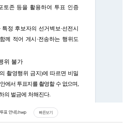
투표 안내).hwp
빠른보기