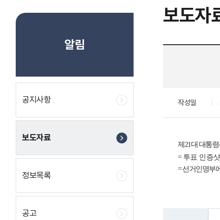
보도자
알림
공지사항
작성일
보도자료
제
21
대 대통령
=
투표 인증샷
=
선거인명부에
정보목록
공고