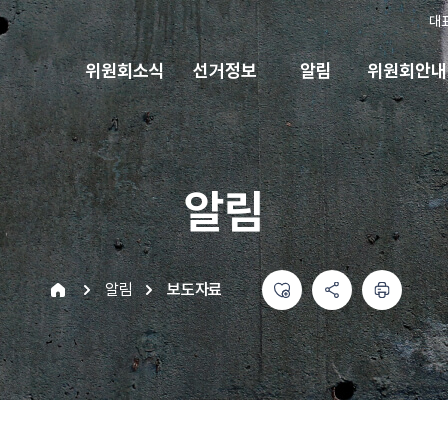
대
위원회소식
선거정보
알림
위원회안내
알림
좋아요
공유하기 메뉴
열기
인쇄하기
home
알림
보도자료