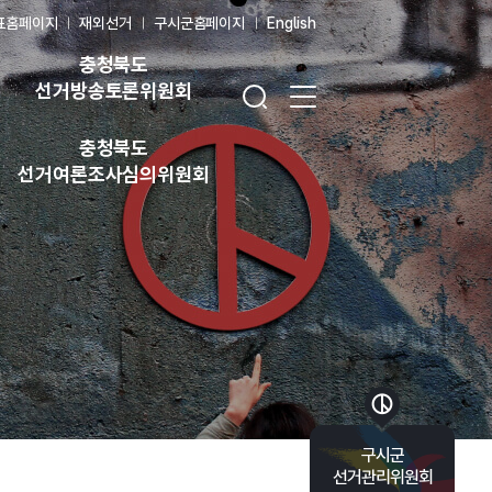
표홈페이지
재외선거
구시군홈페이지
English
충청북도
검색창 열기
전체 메뉴 열기
선거방송토론위원회
충청북도
선거여론조사심의위원회
바로가기 목록 열기
구시군
선거관리위원회