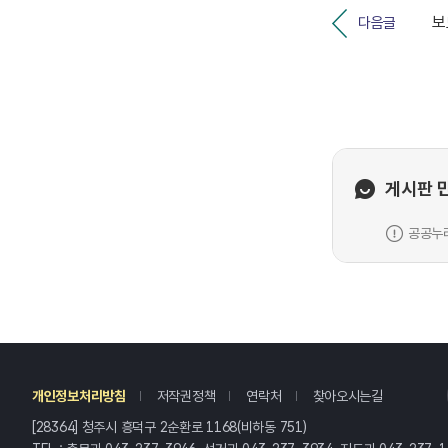
다음글
게시판 
공공누리
레
개인정보처리방침
저작권정책
연락처
찾아오시는길
[28364] 청주시 흥덕구 2순환로 1168(비하동 751)