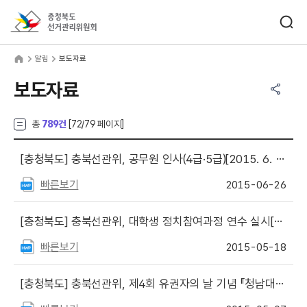
바로가기 메뉴
검색창 열기
충청북도선거관리위원회
림
home
알림
보도자료
공유하기 메뉴
열기
보도자료
총
789건
[
72
/79 페이지]
[충청북도]
충북선관위, 공무원 인사(4급·5급)[2015. 6. 26.]
빠른보기
2015-06-26
[충청북도]
충북선관위, 대학생 정치참여과정 연수 실시[2015.5.18.]
빠른보기
2015-05-18
[충청북도]
충북선관위, 제4회 유권자의 날 기념 『청남대 선거산책』 행사 개최[2015. 5. 7.]