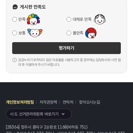
게시판 만족도
만족
대체로 만족
보통
불만족
평가하기
공공누리가 부착되지 않은 자료들을 사용하고자 할 경우에는 담당부서와 사전 협
의 후 이용하여 주시기 바랍니다.
개인정보처리방침
저작권정책
연락처
찾아오시는길
레이어
열기
시·도 선거관리위원회 바로가기
[28364] 청주시 흥덕구 2순환로 1168(비하동 751)