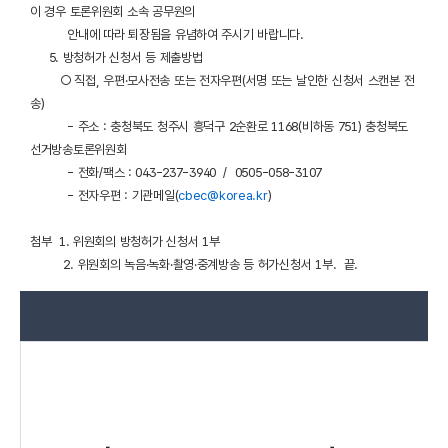
이 경우 토론위원회 소속 공무원의
안내에 따라 퇴장됨을 유념하여 주시기 바랍니다.
5. 방청허가 신청서 등 제출방법
○ 직접, 우편·모사전송 또는 전자우편(서명 또는 날인한 신청서 스캔본 전
송)
- 주소 : 충청북도 청주시 흥덕구 2순환로 1168(비하동 751) 충청북도
선거방송토론위원회
- 전화/팩스 : 043-237-3940 / 0505-058-3107
- 전자우편 : 기관메일(
cbec@korea.kr
)
첨부 1. 위원회의 방청허가 신청서 1부
2. 위원회의 녹음·녹화·촬영·중계방송 등 허가신청서 1부. 끝.