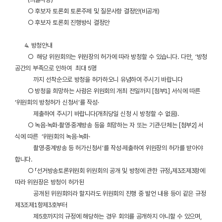
○ 후보자 토론회 토론주제 및 질문사항 결정안(비공개)
○ 후보자 토론회 진행방식 결정안
4. 방청안내
○ 해당 위원회의는 위원장의 허가에 따라 방청할 수 있습니다. 다만, ‘방청
공간의 부족으로 인하여 최대 5명
까지 선착순으로 방청을 허가하오니 유념하여 주시기 바랍니다
○ 방청을 희망하는 사람은 위원회의 개최 전일까지 [첨부1] 서식에 따른
‘위원회의 방청허가 신청서’를 작성·
제출하여 주시기 바랍니다(개최당일 신청 시 방청할 수 없음).
○ 녹음·녹화·촬영·중계방송 등을 희망하는 자 또는 기관·단체는 [첨부2] 서
식에 따른 ‘위원회의 녹음·녹화·
촬영·중계방송 등 허가신청서’를 작성·제출하여 위원장의 허가를 받아야
합니다.
○ 「선거방송토론위원회 위원회의 공개 및 방청에 관한 규정」제3조제3항에
따라 위원장은 방청이 허가된
공개된 위원회의라 할지라도 위원회의 진행 중 발언 내용 등이 같은 규정
제3조제1항제3호부터
제5호까지의 규정에 해당하는 경우 회의를 공개하지 아니할 수 있으며,