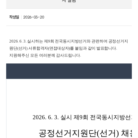
자 알림
작성일
2026-03-20
2026. 6. 3.
실시하는
제
9
회
전국동시지방선거와
관련하여
공정선거지
원단(선거)
서류
합격자(면접대상자)를
붙임
과
같이
발표합니다
.
지원해주신 모든 여러분께 감사드립니다.