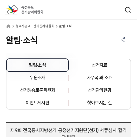
바로가기 메뉴
검색창 열기
충청북도선거관리위원회
주시흥덕구선거관리위원회
home
청주시흥덕구선거관리위원회
알림·소식
공유하기 메뉴
열기
알림·소식
알림·소식
선거자료
위원소개
사무국·과 소개
선거방송토론위원회
선거관리현황
이벤트게시판
찾아오시는 길
제9회 전국동시지방선거 공정선거지원단(선거) 서류심사 합격