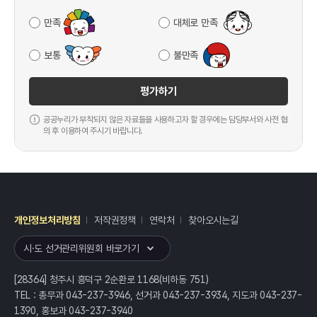
만족
대체로 만족
보통
불만족
평가하기
공공누리가 부착되지 않은 자료들을 사용하고자 할 경우에는 담당부서와 사전 협
의 후 이용하여 주시기 바랍니다.
개인정보처리방침
저작권정책
연락처
찾아오시는길
레이어
열기
시·도 선거관리위원회 바로가기
[28364] 청주시 흥덕구 2순환로 1168(비하동 751)
TEL : 총무과 043-237-3946, 선거과 043-237-3934, 지도과 043-237-
1390, 홍보과 043-237-3940