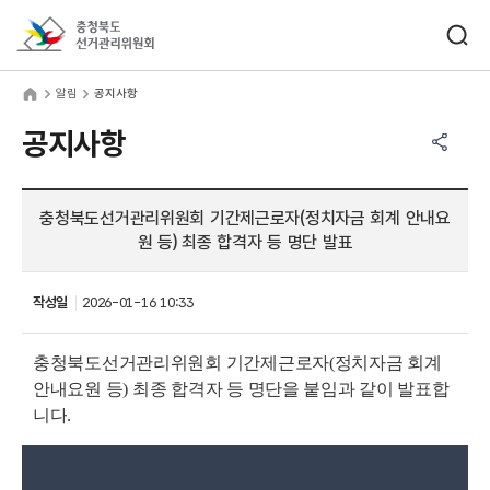
바로가기 메뉴
검색창 열기
충청북도선거관리위원회
림
home
알림
공지사항
공유하기 메뉴
열기
공지사항
충청북도선거관리위원회 기간제근로자(정치자금 회계 안내요
원 등) 최종 합격자 등 명단 발표
작성일
2026-01-16 10:33
충청북도선거관리위원회 기간제근로자(정치자금 회계
안내요원 등)
최종 합격자 등 명단을 붙임과 같이 발표합
니다
.