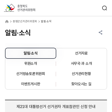
바로가기 메뉴
검색창 열기
충청북도선거관리위원회
평군선거관리위원회
home
증평군선거관리위원회
알림·소식
공유하기 메뉴
열기
알림·소식
알림·소식
선거자료
위원소개
사무국·과 소개
선거방송토론위원회
선거관리현황
이벤트게시판
찾아오시는 길
제21대 대통령선거 선거권자 개표참관인 신청 안내