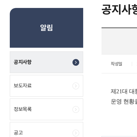
공지사
알림
공지사항
작성일
보도자료
제
21
대 대
운영 현황
정보목록
공고