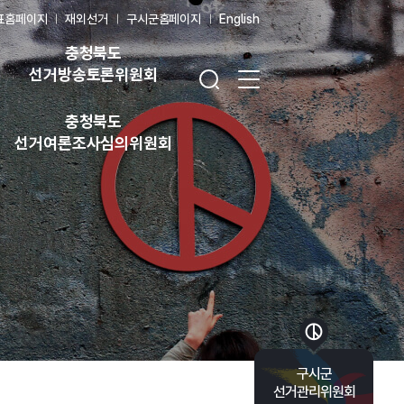
표홈페이지
재외선거
구시군홈페이지
English
충청북도
검색창 열기
전체 메뉴 열기
선거방송토론위원회
충청북도
선거여론조사심의위원회
바로가기 목록 열기
구시군
선거관리위원회