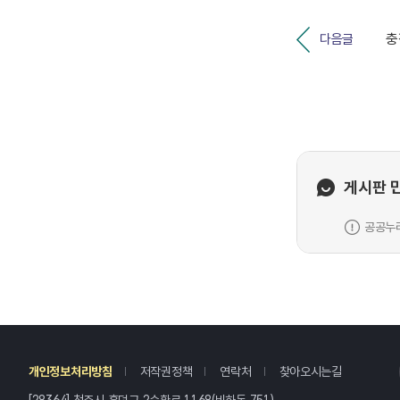
다음글
게시판 
공공누리
레
개인정보처리방침
저작권정책
연락처
찾아오시는길
[28364] 청주시 흥덕구 2순환로 1168(비하동 751)