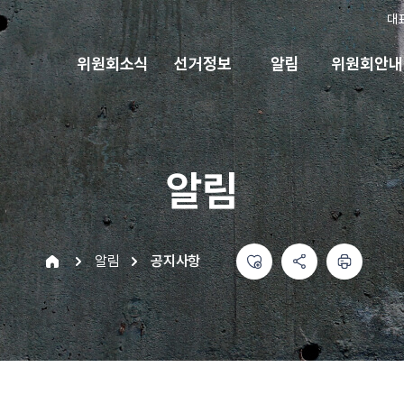
대
위원회소식
선거정보
알림
위원회안내
알림
좋아요
공유하기 메뉴
열기
인쇄하기
home
알림
공지사항