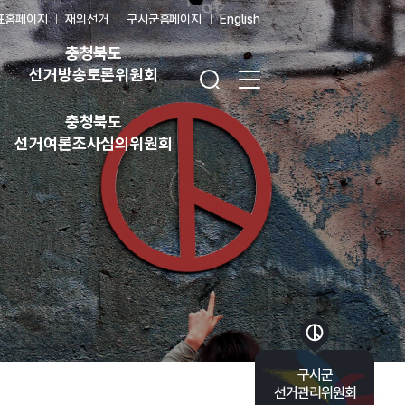
표홈페이지
재외선거
구시군홈페이지
English
충청북도
검색창 열기
전체 메뉴 열기
선거방송토론위원회
충청북도
선거여론조사심의위원회
바로가기 목록 열기
구시군
선거관리위원회