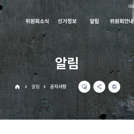
대
위원회소식
선거정보
알림
위원회안내
알림
좋아요
공유하기 메뉴
열기
인쇄하기
home
알림
공지사항