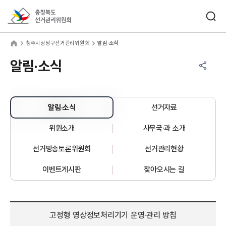
바로가기 메뉴
검색창 열기
충청북도선거관리위원회
주시상당구선거관리위원회
home
청주시상당구선거관리위원회
알림·소식
공유하기 메뉴
열기
알림·소식
알림·소식
선거자료
위원소개
사무국·과 소개
선거방송토론위원회
선거관리현황
이벤트게시판
찾아오시는 길
고정형 영상정보처리기기 운영·관리 방침