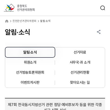
바로가기 메뉴
검색창 열기
충청북도선거관리위원회
천군선거관리위원회
home
진천군선거관리위원회
알림·소식
공유하기 메뉴
열기
알림·소식
알림·소식
선거자료
위원소개
사무국·과 소개
선거방송토론위원회
선거관리현황
이벤트게시판
찾아오시는 길
제7회 전국동시지방선거 관련 정당·예비후보자 등을 위한 각종