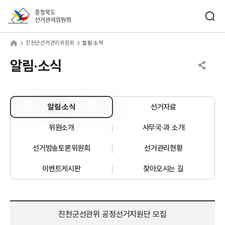
바로가기 메뉴
검색창 열기
충청북도선거관리위원회
천군선거관리위원회
home
진천군선거관리위원회
알림·소식
공유하기 메뉴
열기
알림·소식
알림·소식
선거자료
위원소개
사무국·과 소개
선거방송토론위원회
선거관리현황
이벤트게시판
찾아오시는 길
진천군선관위 공정선거지원단 모집