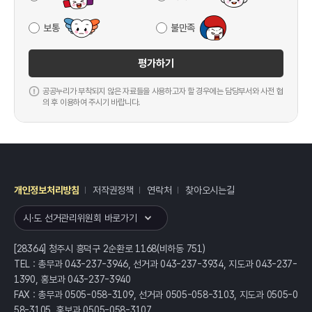
보통
불만족
평가하기
공공누리가 부착되지 않은 자료들을 사용하고자 할 경우에는 담당부서와 사전 협
의 후 이용하여 주시기 바랍니다.
개인정보처리방침
저작권정책
연락처
찾아오시는길
레이어
열기
시·도 선거관리위원회 바로가기
[28364] 청주시 흥덕구 2순환로 1168(비하동 751)
TEL : 총무과 043-237-3946, 선거과 043-237-3934, 지도과 043-237-
1390, 홍보과 043-237-3940
FAX : 총무과 0505-058-3109, 선거과 0505-058-3103, 지도과 0505-0
58-3105, 홍보과 0505-058-3107