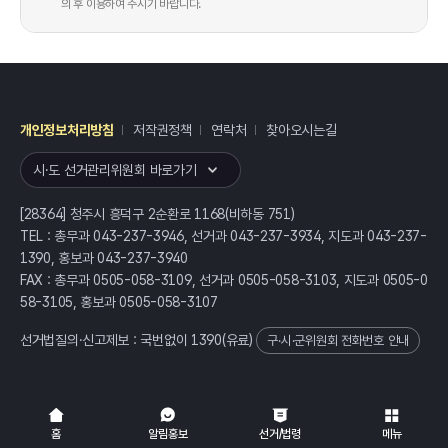
의 후 이용하여 주시기 바랍니다.
개인정보처리방침
저작권정책
연락처
찾아오시는길
레이어
열기
시·도 선거관리위원회 바로가기
[28364] 청주시 흥덕구 2순환로 1168(비하동 751)
TEL : 총무과 043-237-3946, 선거과 043-237-3934, 지도과 043-237-
1390, 홍보과 043-237-3940
FAX : 총무과 0505-058-3109, 선거과 0505-058-3103, 지도과 0505-0
58-3105, 홍보과 0505-058-3107
선거법질의·신고제보 : 국번없이
1390
(유료)
구·시·군위원회 전화번호 안내
전체
열기/접기
홈
알림홍보
선거/법령
메뉴