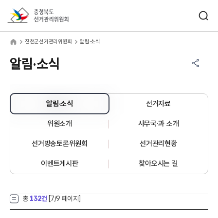
바로가기 메뉴
검색창 열기
충청북도선거관리위원회
천군선거관리위원회
home
진천군선거관리위원회
알림·소식
공유하기 메뉴
열기
알림·소식
알림·소식
선거자료
위원소개
사무국·과 소개
선거방송토론위원회
선거관리현황
이벤트게시판
찾아오시는 길
총
132건
[
7
/9 페이지]