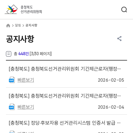
바로가기 메뉴
검색창 열기
충청북도선거관리위원회
림
home
알림
공지사항
공유하기 메뉴
열기
공지사항
총
448건
[
3
/30 페이지]
[충청북도]
충청북도선거관리위원회 기간제근로자(행정사무보조직) 최종합격자 등 명단 발표
빠른보기
2026-02-05
[충청북도]
충청북도선거관리위원회 기간제근로자(행정사무보조직) 서류전형 합격자 명단 발표
빠른보기
2026-02-04
[충청북도]
정당·후보자용 선거관리시스템 인증서 발급 안내