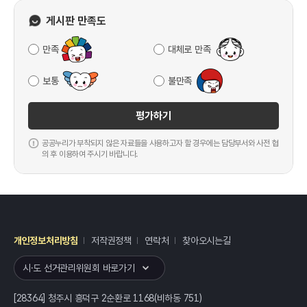
게시판 만족도
만족
대체로 만족
보통
불만족
평가하기
공공누리가 부착되지 않은 자료들을 사용하고자 할 경우에는 담당부서와 사전 협
의 후 이용하여 주시기 바랍니다.
개인정보처리방침
저작권정책
연락처
찾아오시는길
레이어
열기
시·도 선거관리위원회 바로가기
[28364] 청주시 흥덕구 2순환로 1168(비하동 751)