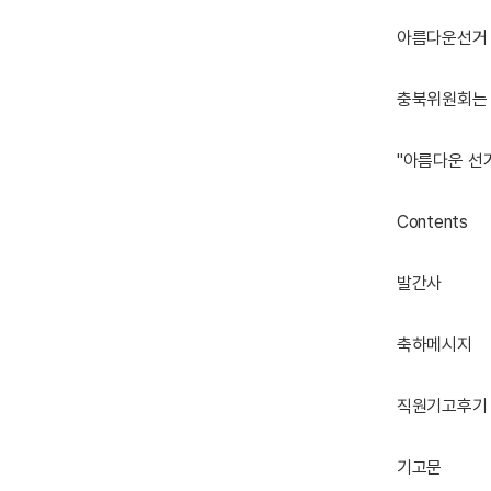
아름다운선거 
충북위원회는 
"아름다운 선
Contents
발간사
축하메시지
직원기고후기
기고문