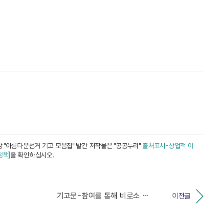
 "아름다운선거 기고 모음집" 발간 저작물은 "공공누리"
출처표시-상업적 이
정책]
을 확인하십시오.
기고문-참여를 통해 비로소 알게 된 것들
이전글