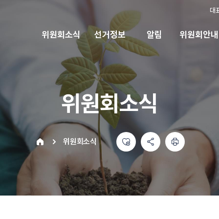
대
위원회소식
선거정보
알림
위원회안내
위원회소식
좋아요
공유하기 메뉴
열기
인쇄하기
home
위원회소식