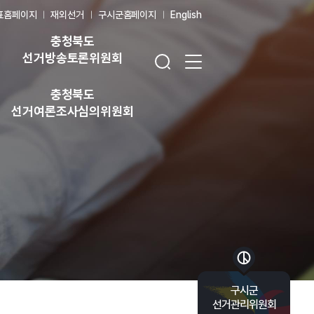
표홈페이지
재외선거
구시군홈페이지
English
충청북도
검색창 열기
전체 메뉴 열기
선거방송토론위원회
충청북도
선거여론조사심의위원회
바로가기 목록 열기
구시군
선거관리위원회