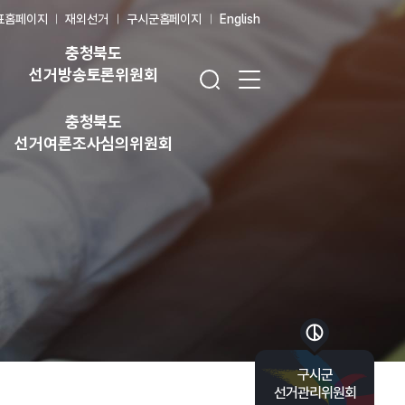
표홈페이지
재외선거
구시군홈페이지
English
충청북도
검색창 열기
전체 메뉴 열기
선거방송토론위원회
충청북도
선거여론조사심의위원회
바로가기 목록 열기
구시군
선거관리위원회