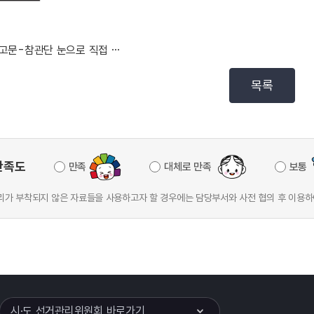
기고문-참관단 눈으로 직접 확인한 선거과정의 신뢰성(공...
목록
만족도
만족
대체로 만족
보통
가 부착되지 않은 자료들을 사용하고자 할 경우에는 담당부서와 사전 협의 후 이용하
이어
열기
시·도 선거관리위원회 바로가기