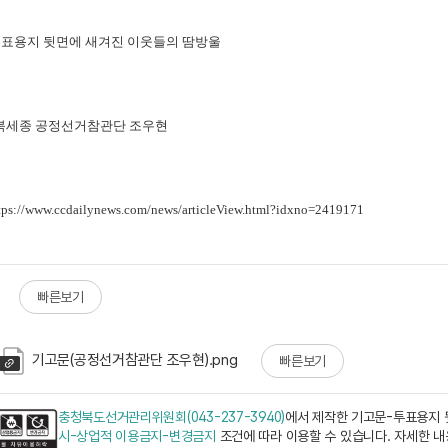
 투표용지 뒷면에 새겨진 이웃들의 땀방울
충북세종 공정선거참관단 조우현
tps://www.ccdailynews.com
/news/articleView.html?idxno=2419171
빠른보기
기고문(공정선거참관단 조우현).png
빠른보기
충청북도선거관리위원회(043-237-3940)
에서 제작한 기고문-투표용지 
시-상업적 이용금지-변경금지
조건에 따라 이용할 수 있습니다. 자세한 