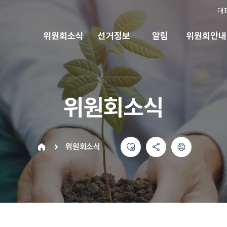
대
위원회소식
선거정보
알림
위원회안내
위원회소식
좋아요
공유하기 메뉴
열기
인쇄하기
home
위원회소식