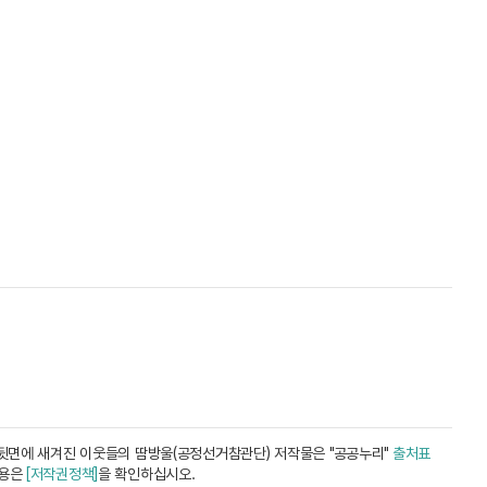
뒷면에 새겨진 이웃들의 땀방울(공정선거참관단) 저작물은 "공공누리"
출처표
내용은
[저작권정책]
을 확인하십시오.