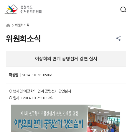
바로가기 메뉴
검색창 열기
충청북도선거관리위원회
원회소식
home
위원회소식
공유하기 메뉴
열기
위원회소식
이장회의 연계 공명선거 강연 실시
작성일
2014-10-21 09:06
○ 행사명:이장회의 연계 공명선거 강연실시
○ 일시 : 2014.10.7~10.13의