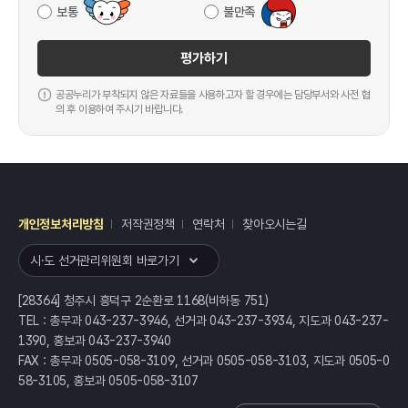
보통
불만족
평가하기
공공누리가 부착되지 않은 자료들을 사용하고자 할 경우에는 담당부서와 사전 협
의 후 이용하여 주시기 바랍니다.
개인정보처리방침
저작권정책
연락처
찾아오시는길
레이어
열기
시·도 선거관리위원회 바로가기
[28364] 청주시 흥덕구 2순환로 1168(비하동 751)
TEL : 총무과 043-237-3946, 선거과 043-237-3934, 지도과 043-237-
1390, 홍보과 043-237-3940
FAX : 총무과 0505-058-3109, 선거과 0505-058-3103, 지도과 0505-0
58-3105, 홍보과 0505-058-3107