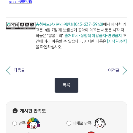
xno=688596
충청북도선거관리위원회(043-237-3940)
에서 제작한 기
고문-4월 7일 재·보궐선거 공약이 이끄는 새로운 시작 저
작물은 "공공누리"
출처표시-상업적 이용금지-변경금지
조
건에 따라 이용할 수 있습니다. 자세한 내용은
[저작권정책]
을 확인하십시오.
다음글
이전글
목록
게시판 만족도
만족
대체로 만족