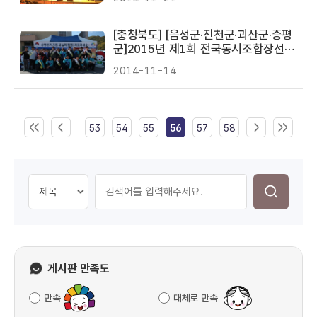
[충청북도] [음성군·진천군·괴산군·증평
군]2015년 제1회 전국동시조합장선거
"우리모두 공명선거해윷"행사 개최
2014-11-14
53
54
55
56
57
58
게시판 만족도
만족
대체로 만족