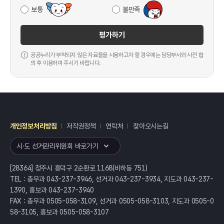
보통
불만족
평가하기
공공누리가 부착되지 않은 자료들을 사용하고자 할 경우에는 담당부서와 사전 협
의 후 이용하여 주시기 바랍니다.
개인정보처리방침
저작권정책
연락처
찾아오시는길
레이어
열기
시·도 선거관리위원회 바로가기
[28364] 청주시 흥덕구 2순환로 1168(비하동 751)
TEL : 총무과 043-237-3946, 선거과 043-237-3934, 지도과 043-237-
1390, 홍보과 043-237-3940
FAX : 총무과 0505-058-3109, 선거과 0505-058-3103, 지도과 0505-0
58-3105, 홍보과 0505-058-3107