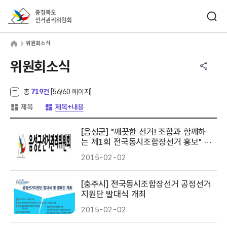
바로가기 메뉴
검색창 열기
충청북도선거관리위원회
원회소식
home
위원회소식
공유하기 메뉴
열기
위원회소식
총
719건
[
56
/60 페이지]
게시글 목록 형태 -
게시글 목록 형태 -
제목
제목+내용
[음성군] "깨끗한 선거! 조합과 함께하
는 제1회 전국동시조합장선거 홍보" 실
시
2015-02-02
[충주시] 전국동시조합장선거 공정선거
지원단 발대식 개최
2015-02-02