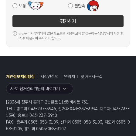
보통
불만족
평가하기
공공누리가 부착되지 않은 자료들을 사용하고자 할 경우에는 담당부서와 사전 협
의 후 이용하여 주시기 바랍니다.
개인정보처리방침
저작권정책
연락처
찾아오시는길
레이어
열기
시·도 선거관리위원회 바로가기
[28364] 청주시 흥덕구 2순환로 1168(비하동 751)
TEL : 총무과 043-237-3946, 선거과 043-237-3934, 지도과 043-237-
1390, 홍보과 043-237-3940
FAX : 총무과 0505-058-3109, 선거과 0505-058-3103, 지도과 0505-0
58-3105, 홍보과 0505-058-3107