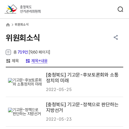
바로가기 메뉴
검색창 열기
충청북도선거관리위원회
원회소식
home
위원회소식
공유하기 메뉴
열기
위원회소식
총
719건
[
9
/60 페이지]
게시글 목록 형태 -
게시글 목록 형태 -
제목
제목+내용
[충청북도] 기고문-후보토론회와 소통
정치의 미래
2022-05-25
[충청북도] 기고문-정책으로 판단하는
지방선거
2022-05-23